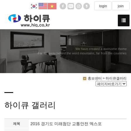
login
join
We have created a awesome theme
Far far away,behind the word mountains, far from the countries
홍보센터 > 하이큐갤러리
하이큐 갤러리
2016 경기도 미래첨단 교통안전 엑스포
제목